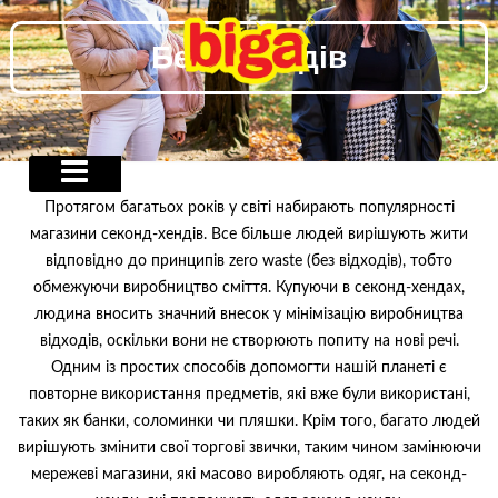
Skip
to
Без відходів
content
Протягом багатьох років у світі набирають популярності
магазини секонд-хендів. Все більше людей вирішують жити
відповідно до принципів zero waste (без відходів), тобто
обмежуючи виробництво сміття. Купуючи в секонд-хендах,
людина вносить значний внесок у мінімізацію виробництва
відходів, оскільки вони не створюють попиту на нові речі.
Одним із простих способів допомогти нашій планеті є
повторне використання предметів, які вже були використані,
таких як банки, соломинки чи пляшки. Крім того, багато людей
вирішують змінити свої торгові звички, таким чином замінюючи
мережеві магазини, які масово виробляють одяг, на секонд-