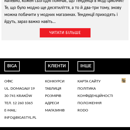
напевно, кожен сьогодні помічає, що тенденції в моді циклічні?
Те, що було модно ще десятиліття, а то й два-три тому, знову
можна побачити у модних магазинах. Тенденції приходять і
йдуть, зараз важко навіть…
ЧИТАТИ БІЛЬШЕ
BIGA
КЛІЕНТИ
ІНШЕ
ОФІС
КОНКУРСИ
КАРТА САЙТУ
UL. DOMAGAŁY 19
ТАБЛИЦЯ
ПОЛІТИКА
30-741 КRAKÓW
РОЗМІРІВ
КОНФІДЕНЦІЙНОСТІ
ТЕЛ. 12 260 1065
АДРЕСИ
ПОЛОЖЕННЯ
E-MAIL:
МАГАЗИНІВ
RODO
INFO@BIGASTYL.PL